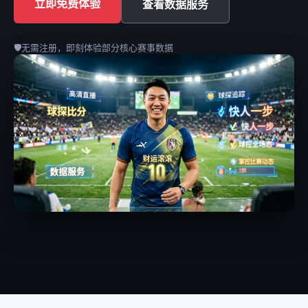
立即免费体验
查看数据服务
🛡️
无需注册，即刻体验部分核心赛事数据