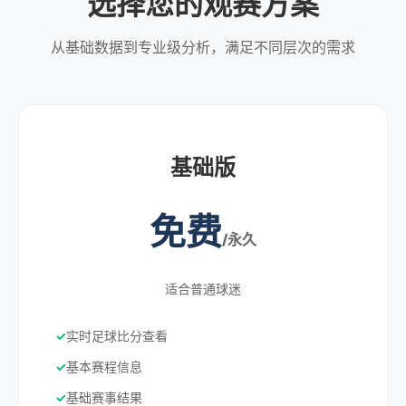
选择您的观赛方案
从基础数据到专业级分析，满足不同层次的需求
基础版
免费
/永久
适合普通球迷
实时足球比分查看
基本赛程信息
基础赛事结果