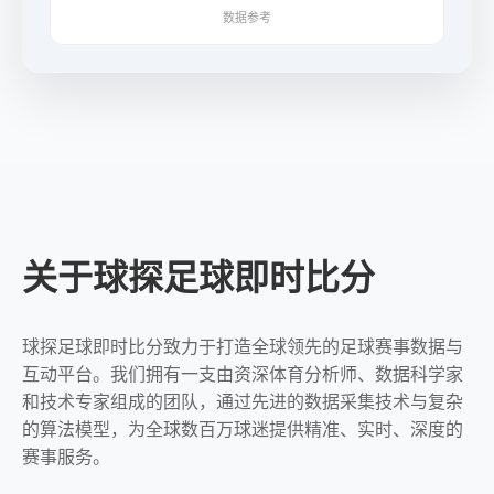
数据参考
关于球探足球即时比分
球探足球即时比分致力于打造全球领先的足球赛事数据与
互动平台。我们拥有一支由资深体育分析师、数据科学家
和技术专家组成的团队，通过先进的数据采集技术与复杂
的算法模型，为全球数百万球迷提供精准、实时、深度的
赛事服务。