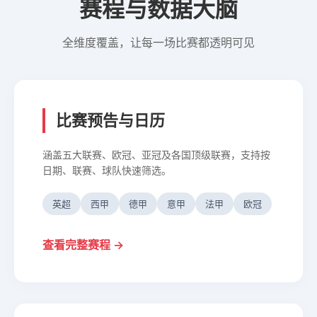
赛程与数据大脑
全维度覆盖，让每一场比赛都透明可见
比赛预告与日历
涵盖五大联赛、欧冠、亚冠及各国顶级联赛，支持按
日期、联赛、球队快速筛选。
英超
西甲
德甲
意甲
法甲
欧冠
查看完整赛程 →