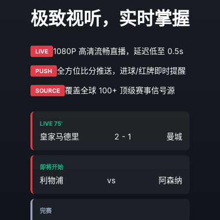
极致视听，实时掌握
1080P 高清流畅直播，延迟低至 0.5s
LIVE
全方位比分推送，进球/红牌即时提醒
PUSH
覆盖全球 100+ 顶级赛事信号源
SOURCE
LIVE 75'
皇家马德里
2 - 1
曼城
即将开始
利物浦
vs
阿森纳
完赛