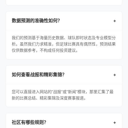
数据预测的准确性如何？
+
我们的预测基于海量历史数据、球队即时状态及专业模型分
析。虽然我们力求精准，但足球比赛具有偶然性，预测结果
仅供数据参考，不构成任何投资建议。
如何查看战报和精彩集锦？
+
您可以直接进入网站的“战报”或“新闻”模块，那里汇集了最
新的比赛总结、精彩集锦及深度赛事报道。
社区有哪些规则？
+