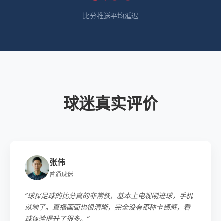
比分推送平均延迟
球迷真实评价
张伟
普通球迷
“球探足球的比分真的非常快，基本上电视刚进球，手机
就响了。直播画面也很清晰，完全没有那种卡顿感，看
球体验提升了很多。”