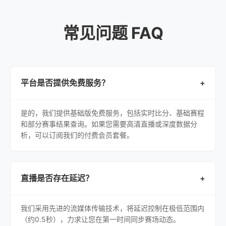
常见问题 FAQ
平台是否提供免费服务？
+
是的，我们提供基础版免费服务，包括实时比分、基础赛程
和部分赛事结果查询。如果您需要高清直播或深度数据分
析，可以订阅我们的付费会员套餐。
直播是否存在延迟？
+
我们采用先进的流媒体传输技术，将延迟控制在极低范围内
（约0.5秒），力求让您在第一时间同步赛场动态。