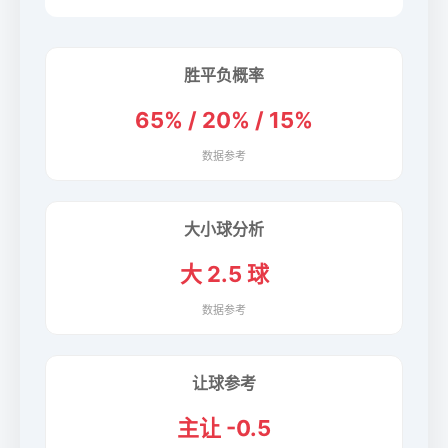
胜平负概率
65% / 20% / 15%
数据参考
大小球分析
大 2.5 球
数据参考
让球参考
主让 -0.5