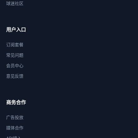
球迷社区
用户入口
订阅套餐
常见问题
会员中心
意见反馈
商务合作
广告投放
媒体合作