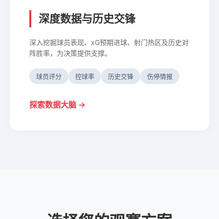
深度数据与历史交锋
深入挖掘球员表现、xG预期进球、射门热区及历史对
阵胜率，为决策提供支撑。
球员评分
控球率
历史交锋
伤停情报
探索数据大脑 →