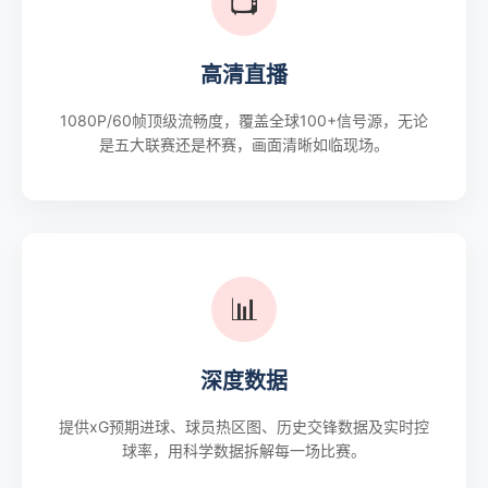
📺
高清直播
1080P/60帧顶级流畅度，覆盖全球100+信号源，无论
是五大联赛还是杯赛，画面清晰如临现场。
📊
深度数据
提供xG预期进球、球员热区图、历史交锋数据及实时控
球率，用科学数据拆解每一场比赛。