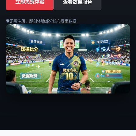
立即免费体验
查看数据服务
🛡️
无需注册，即刻体验部分核心赛事数据