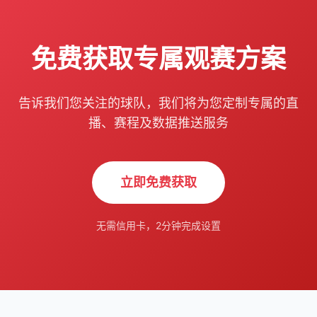
免费获取专属观赛方案
告诉我们您关注的球队，我们将为您定制专属的直
播、赛程及数据推送服务
立即免费获取
无需信用卡，2分钟完成设置