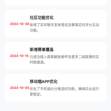
社区功能优化
2023-10-28
新增了实时聊天室表情包及赛事实时评分互动
功能。
新增赛事覆盖
2023-10-15
已成功接入南美解放者杯及更多二级联赛的实
时数据源。
移动端APP优化
2023-10-05
优化了手机端比分推送的功耗，确保后台运行
更稳定。