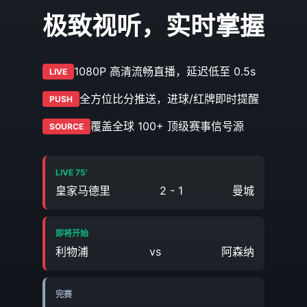
极致视听，实时掌握
1080P 高清流畅直播，延迟低至 0.5s
LIVE
全方位比分推送，进球/红牌即时提醒
PUSH
覆盖全球 100+ 顶级赛事信号源
SOURCE
LIVE 75'
皇家马德里
2 - 1
曼城
即将开始
利物浦
vs
阿森纳
完赛