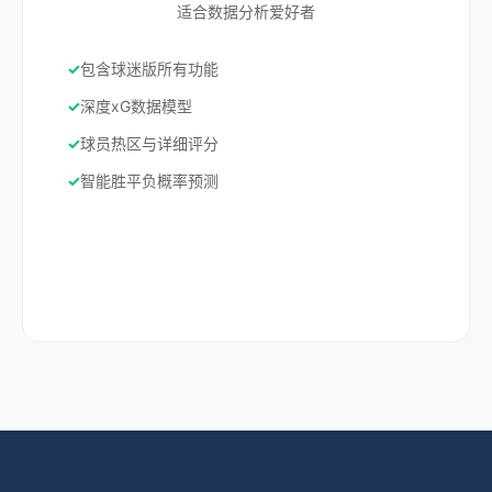
适合数据分析爱好者
包含球迷版所有功能
深度xG数据模型
球员热区与详细评分
智能胜平负概率预测
立即订阅